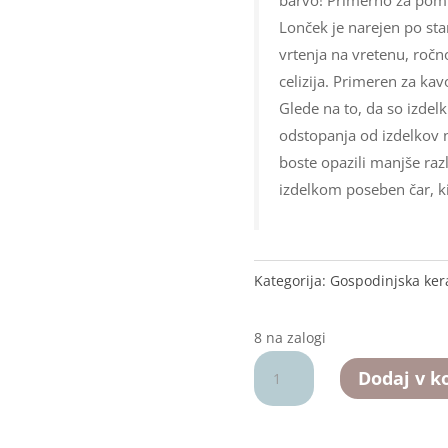
Lonček je narejen po s
vrtenja na vretenu, ročn
celizija. Primeren za kav
Glede na to, da so izdel
odstopanja od izdelkov n
boste opazili manjše razl
izdelkom poseben čar, ki
Kategorija:
Gospodinjska ke
8 na zalogi
Skodelica
Dodaj v k
"Kera
huda
riba"