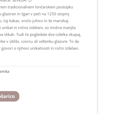
tarem tradicionalnem lončarskem postopku
o glaziran in žgan v peči na 1250 stopinj
o, čaj kakav, vročo juhico in še marsikaj.
ki unikat in ročno izdelani, so možna manjša
a slikah. Tudi če pogledate dve izdelka skupaj,
ike v obliki, vzorcu ali odtenku glazure. To da
 govori o njihovi unikatnosti in ročni izdelavi.
ramika
ošarico