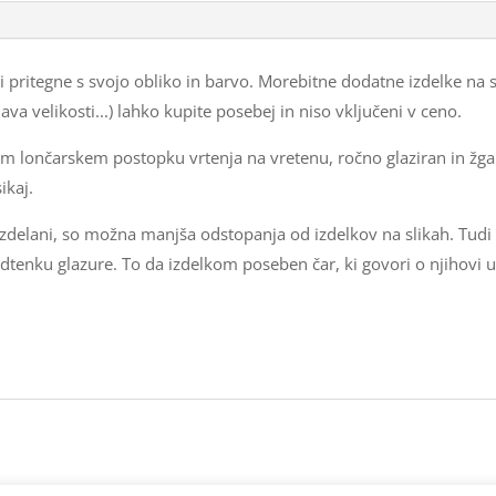
cca
3,5
 pritegne s svojo obliko in barvo. Morebitne dodatne izdelke na sli
dcl
ava velikosti...) lahko kupite posebej in niso vključeni v ceno.
količina
m lončarskem postopku vrtenja na vretenu, ročno glaziran in žgan
ikaj.
 izdelani, so možna manjša odstopanja od izdelkov na slikah. Tudi
 odtenku glazure. To da izdelkom poseben čar, ki govori o njihovi un