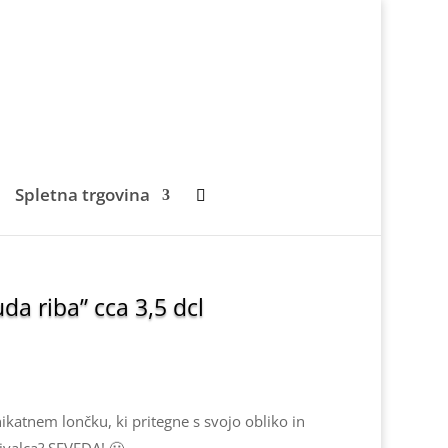
Spletna trgovina
da riba” cca 3,5 dcl
ikatnem lončku, ki pritegne s svojo obliko in
valca? SEVEDA! 🙂