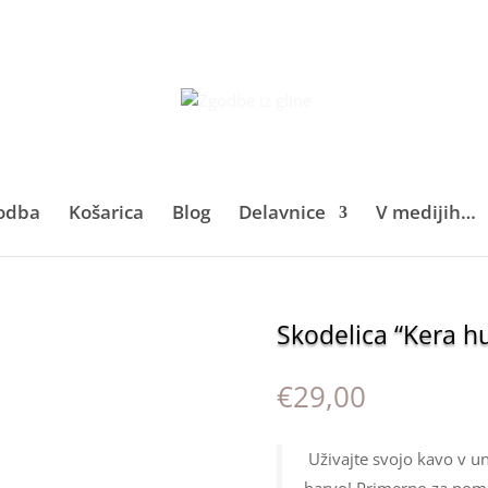
odba
Košarica
Blog
Delavnice
V medijih…
Skodelica “Kera hu
€
29,00
Uživajte svojo kavo v un
barvo! Primerno za pomi