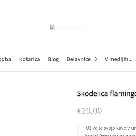
odba
Košarica
Blog
Delavnice
V medijih…
Skodelica flamingo
€
29,00
Uživajte svojo kavo v un
barvo! Primerno za pomi