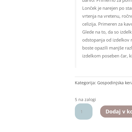
Lonček je narejen po s
vrtenja na vretenu, ročn
celizija. Primeren za kav
Glede na to, da so izdel
odstopanja od izdelkov n
boste opazili manjše razl
izdelkom poseben čar, ki
Kategorija:
Gospodinjska ke
5 na zalogi
Skodelica
Dodaj v k
flamingo
turkizna
cca