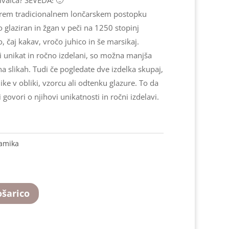
tarem tradicionalnem lončarskem postopku
o glaziran in žgan v peči na 1250 stopinj
o, čaj kakav, vročo juhico in še marsikaj.
ki unikat in ročno izdelani, so možna manjša
a slikah. Tudi če pogledate dve izdelka skupaj,
ike v obliki, vzorcu ali odtenku glazure. To da
 govori o njihovi unikatnosti in ročni izdelavi.
ramika
ošarico