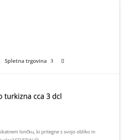
Spletna trgovina
 turkizna cca 3 dcl
ikatnem lončku, ki pritegne s svojo obliko in
valca? SEVEDA! 🙂