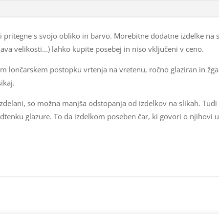
3
dcl
 pritegne s svojo obliko in barvo. Morebitne dodatne izdelke na sli
količina
ava velikosti...) lahko kupite posebej in niso vključeni v ceno.
m lončarskem postopku vrtenja na vretenu, ročno glaziran in žgan
ikaj.
 izdelani, so možna manjša odstopanja od izdelkov na slikah. Tudi
 odtenku glazure. To da izdelkom poseben čar, ki govori o njihovi un