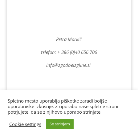
Petra Markič
telefon: + 386 (0)40 656 706
info@zgodbeizgline.si
Spletno mesto uporablja piškotke zaradi boljše
uporabniške izkušnje. Z uporabo naše spletne strani
Spletno stran vzdržuje www.drobnestvari.si | Vse pravice
potrjujete, da se z njihovo uporabo strinjate.
pridržane. AD 2022
Cookie settings
Se strinjam