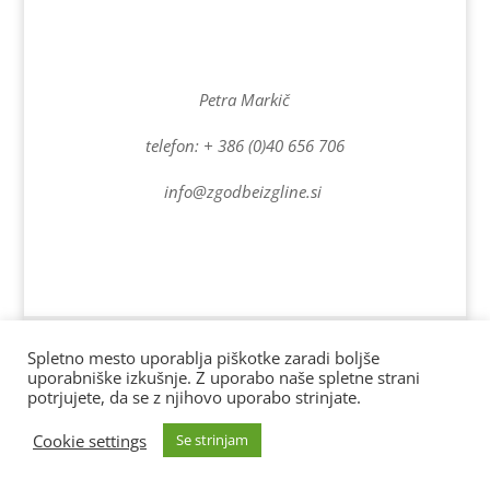
Petra Markič
telefon: + 386 (0)40 656 706
info@zgodbeizgline.si
Spletno stran vzdržuje www.drobnestvari.si | Vse pravice
Spletno mesto uporablja piškotke zaradi boljše
uporabniške izkušnje. Z uporabo naše spletne strani
pridržane. AD 2022
potrjujete, da se z njihovo uporabo strinjate.
Cookie settings
Se strinjam