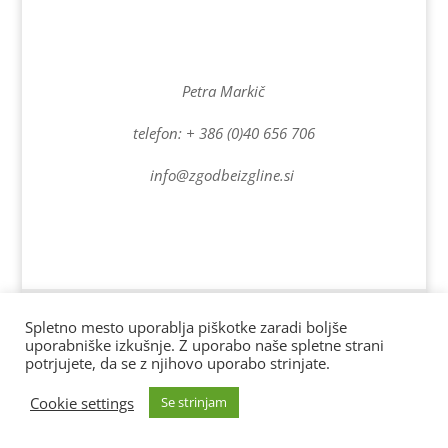
Petra Markič
telefon: + 386 (0)40 656 706
info@zgodbeizgline.si
Spletno stran vzdržuje www.drobnestvari.si | Vse pravice
Spletno mesto uporablja piškotke zaradi boljše
uporabniške izkušnje. Z uporabo naše spletne strani
pridržane. AD 2022
potrjujete, da se z njihovo uporabo strinjate.
Cookie settings
Se strinjam