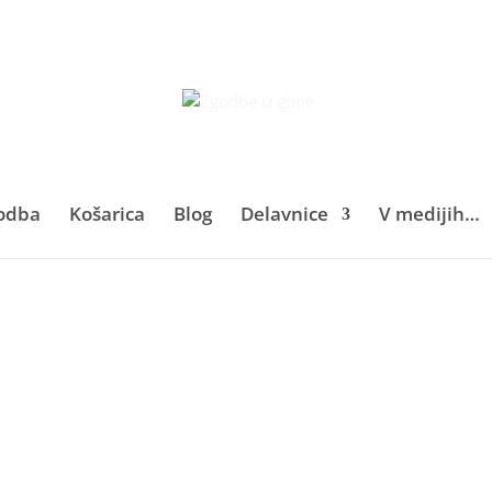
odba
Košarica
Blog
Delavnice
V medijih…