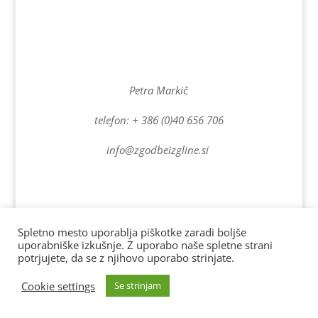
Petra Markič
telefon: + 386 (0)40 656 706
info@zgodbeizgline.si
Spletno mesto uporablja piškotke zaradi boljše
uporabniške izkušnje. Z uporabo naše spletne strani
Spletno stran vzdržuje www.drobnestvari.si | Vse pravice
potrjujete, da se z njihovo uporabo strinjate.
pridržane. AD 2022
Cookie settings
Se strinjam