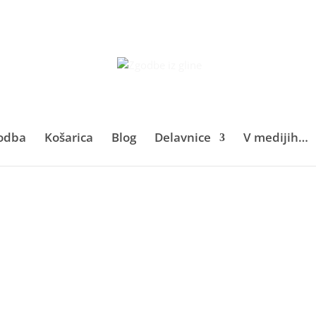
odba
Košarica
Blog
Delavnice
V medijih…