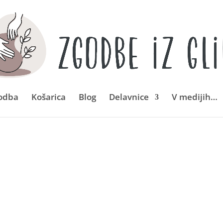
odba
Košarica
Blog
Delavnice
V medijih…